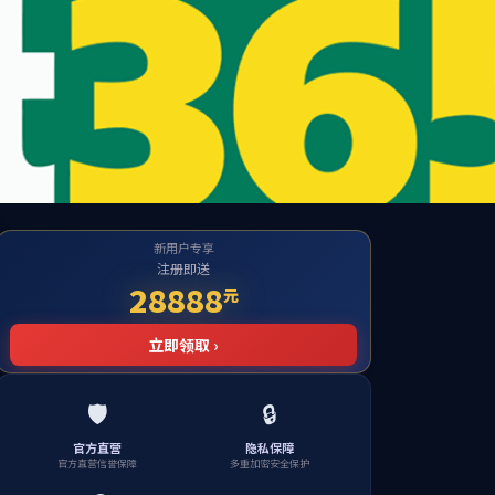
之家
下载中心