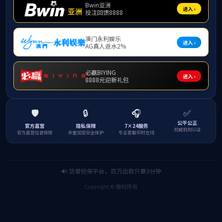
杨霞
教授，博导
个人简介
2007
年于西南大学365上市公司(英国)集团获学士学位，
20
9
月
-2014
年
6
月于香港城市大学任高级研究助理。
2014
年
7
月加
市自然科学基金、重庆市留创计划（创新类）等项目，在
Anal.
联系方式
邮箱：
xiayang2@swu.edu.cn
研究方向
拉曼生物分析，功能纳米材料
代表性论文、专著和专利
代表性论文：
1. Lingling Jiang, Jiale Zhang, Hongying Li, Chaoqin He, Ru